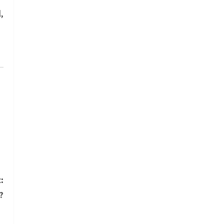
,
:
?