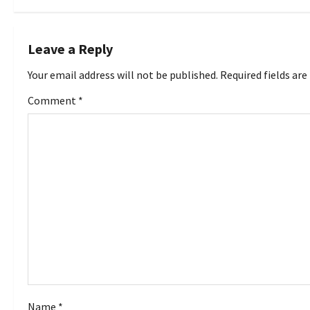
s
t
Leave a Reply
n
Your email address will not be published.
Required fields ar
a
Comment
*
v
i
g
a
t
i
o
Name
*