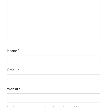
i
o
n
Name
*
Email
*
Website