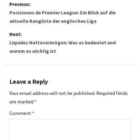
P
Previous:
o
Posiciones de Premier League: Ein Blick auf die
aktuelle Rangliste der englischen Liga
s
Next:
t
Liquides Nettovermögen: Was es bedeutet und
warum es wichtig ist
n
a
v
Leave a Reply
i
Your email address will not be published.
Required fields
are marked
*
g
Comment
*
a
t