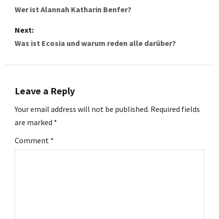
o
Wer ist Alannah Katharin Benfer?
s
Next:
Was ist Ecosia und warum reden alle darüber?
t
n
Leave a Reply
a
Your email address will not be published.
Required fields
v
are marked
*
i
Comment
*
g
a
t
i