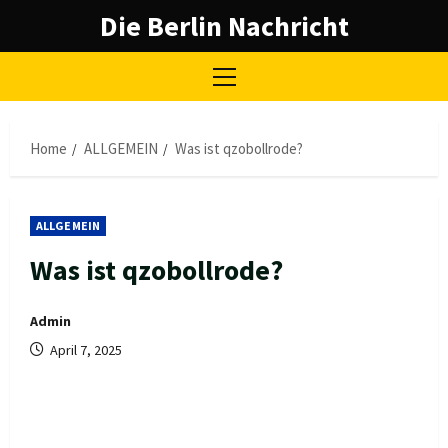
Skip
Die Berlin Nachricht
to
content
Primary
Menu
Home
ALLGEMEIN
Was ist qzobollrode?
ALLGEMEIN
Was ist qzobollrode?
Admin
April 7, 2025