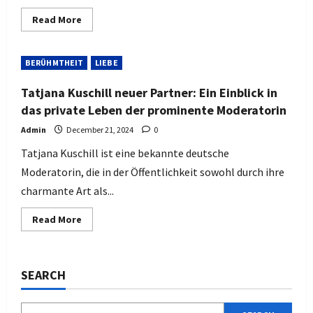
Read
Read More
more
about
Katja
riemann,
BERÜHMTHEIT
LIEBE
lebensgefährte:
Ein
Einblick
Tatjana Kuschill neuer Partner: Ein Einblick in
in
ihr
das private Leben der prominente Moderatorin
Privatleben
Admin
December 21, 2024
0
Tatjana Kuschill ist eine bekannte deutsche
Moderatorin, die in der Öffentlichkeit sowohl durch ihre
charmante Art als...
Read
Read More
more
about
Tatjana
Kuschill
neuer
SEARCH
Partner:
Ein
Einblick
in