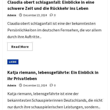
Blick
Claudia obert schlaganfall: Einblicke in eine
auf
das
schwere Zeit und die Rückkehr ins Leben
Privatleben
des
Admin
December 23, 2024
0
Fußball-
Torwarts
Claudia obert schlaganfall ist eine der bekanntesten
Persönlichkeiten im deutschen Fernsehen, die vor allem
durch ihre Auftritte...
Read
Read More
more
about
Claudia
obert
LIEBE
schlaganfall:
Einblicke
in
Katja riemann, lebensgefährte: Ein Einblick in
eine
schwere
ihr Privatleben
Zeit
und
Admin
December 22, 2024
0
die
Rückkehr
Katja riemann, lebensgefährte ist eine der
ins
Leben
bekanntesten Schauspielerinnen Deutschlands, die nicht
nur durch ihre schauspielerischen Leistungen, sondern...