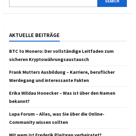
SEARCH
das
private
Leben
der
prominente
Moderatorin
AKTUELLE BEITRÄGE
BTC to Monero: Der vollständige Leitfaden zum
sicheren Kryptowährungsaustausch
Frank Mutters Ausbildung – Karriere, beruflicher
Werdegang und interessante Fakten
Erika Wildau Honecker – Was ist über den Namen
bekannt?
Lupa Forum – Alles, was Sie über die Online-
Community wissen sollten
Mit wem ist Frederik Pleitgen verheiratet?