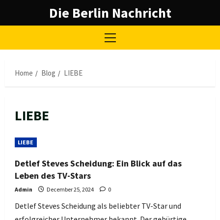
Skip
Die Berlin Nachricht
to
content
Primary
Menu
Home
Blog
LIEBE
LIEBE
LIEBE
Detlef Steves Scheidung: Ein Blick auf das
Leben des TV-Stars
Admin
December 25, 2024
0
Detlef Steves Scheidung als beliebter TV-Star und
erfolgreicher Unternehmer bekannt. Der gebürtige