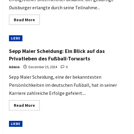
Duisburger erlangte durch seine Teilnahme...
Read
Read More
more
about
Detlef
Steves
LIEBE
Scheidung:
Ein
Blick
Sepp Maier Scheidung: Ein Blick auf das
auf
das
Privatleben des Fußball-Torwarts
Leben
des
Admin
December 25, 2024
0
TV-
Stars
Sepp Maier Scheidung, eine der bekanntesten
Persönlichkeiten im deutschen Fußball, hat in seiner
Karriere zahlreiche Erfolge gefeiert....
Read
Read More
more
about
Sepp
Maier
LIEBE
Scheidung:
Ein