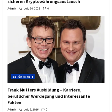
sicheren Kryptowährungsaustausch
Admin
July 24, 2026
0
BERÜHMTHEIT
Frank Mutters Ausbildung – Karriere,
beruflicher Werdegang und interessante
Fakten
Admin
July 6, 2026
0