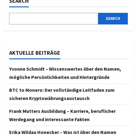
SEARCH
SEARCH
AKTUELLE BEITRÄGE
Yvonne Schmidt – Wissenswertes über den Namen,
mögliche Persönlichkeiten und Hintergründe
BTC to Monero: Der vollständige Leitfaden zum
sicheren Kryptowährungsaustausch
Frank Mutters Ausbildung – Karriere, beruflicher
Werdegang und interessante Fakten
Erika Wildau Honecker – Was ist über den Namen