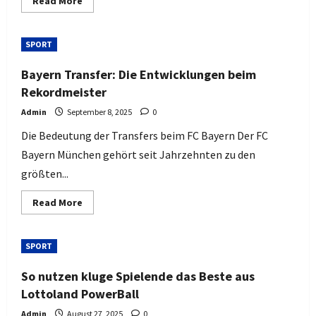
Read
Read More
more
about
Verständnis
von
SPORT
Megaways-
Slots
in
Bayern Transfer: Die Entwicklungen beim
Online-
Casinos
Rekordmeister
Admin
September 8, 2025
0
Die Bedeutung der Transfers beim FC Bayern Der FC
Bayern München gehört seit Jahrzehnten zu den
größten...
Read
Read More
more
about
Bayern
Transfer:
SPORT
Die
Entwicklungen
beim
So nutzen kluge Spielende das Beste aus
Rekordmeister
Lottoland PowerBall
Admin
August 27, 2025
0