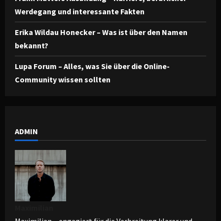
Werdegang und interessante Fakten
Erika Wildau Honecker – Was ist über den Namen
bekannt?
Lupa Forum – Alles, was Sie über die Online-
Community wissen sollten
ADMIN
Maximilian
Maximilian – engagiert für die Verbreitung klarer und