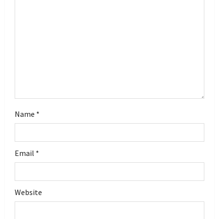
i
o
n
Name
*
Email
*
Website