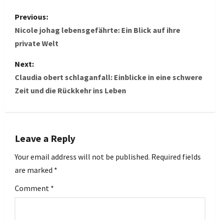
P
Previous:
o
Nicole johag lebensgefährte: Ein Blick auf ihre
private Welt
s
Next:
t
Claudia obert schlaganfall: Einblicke in eine schwere
Zeit und die Rückkehr ins Leben
n
a
v
Leave a Reply
i
Your email address will not be published.
Required fields
are marked
*
g
Comment
*
a
t