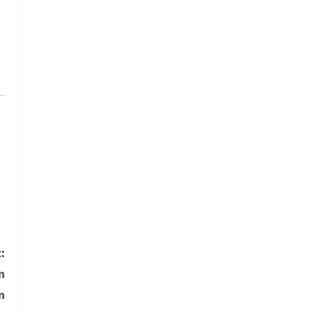
h
:
n
n