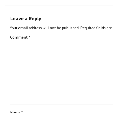
s
t
Leave a Reply
n
Your email address will not be published.
Required fields ar
a
Comment
*
v
i
g
a
t
i
o
Name
*