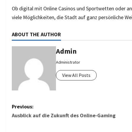
Ob digital mit Online Casinos und Sportwetten oder ana
viele Möglichkeiten, die Stadt auf ganz persönliche We
ABOUT THE AUTHOR
Admin
Administrator
View All Posts
P
Previous:
Ausblick auf die Zukunft des Online-Gaming
o