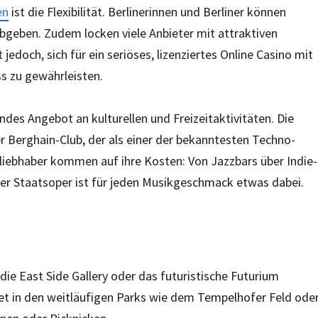
en
ist die Flexibilität. Berlinerinnen und Berliner können
geben. Zudem locken viele Anbieter mit attraktiven
 jedoch, sich für ein seriöses, lizenziertes Online Casino mit
s zu gewährleisten.
endes Angebot an kulturellen und Freizeitaktivitäten. Die
er Berghain-Club, der als einer der bekanntesten Techno-
ikliebhaber kommen auf ihre Kosten: Von Jazzbars über Indie-
der Staatsoper ist für jeden Musikgeschmack etwas dabei.
die East Side Gallery oder das futuristische Futurium
det in den weitläufigen Parks wie dem Tempelhofer Feld ode