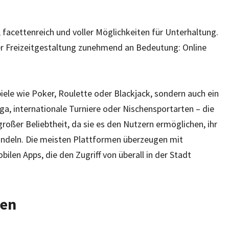
nd, facettenreich und voller Möglichkeiten für Unterhaltung.
er Freizeitgestaltung zunehmend an Bedeutung: Online
iele wie Poker, Roulette oder Blackjack, sondern auch ein
a, internationale Turniere oder Nischensportarten – die
 großer Beliebtheit, da sie es den Nutzern ermöglichen, ihr
andeln. Die meisten Plattformen überzeugen mit
len Apps, die den Zugriff von überall in der Stadt
den