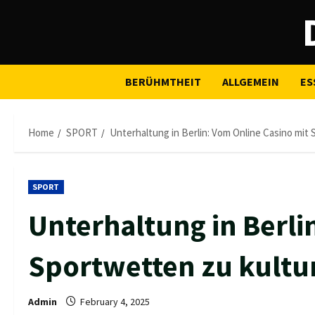
Skip
to
content
BERÜHMTHEIT
ALLGEMEIN
ES
Home
SPORT
Unterhaltung in Berlin: Vom Online Casino mit 
SPORT
Unterhaltung in Berli
Sportwetten zu kultur
Admin
February 4, 2025