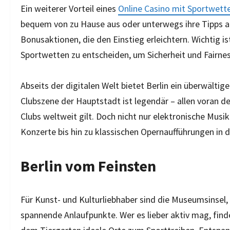
Ein weiterer Vorteil eines
Online Casino mit Sportwett
bequem von zu Hause aus oder unterwegs ihre Tipps ab
Bonusaktionen, die den Einstieg erleichtern. Wichtig ist
Sportwetten zu entscheiden, um Sicherheit und Fairnes
Abseits der digitalen Welt bietet Berlin ein überwältig
Clubszene der Hauptstadt ist legendär – allen voran d
Clubs weltweit gilt. Doch nicht nur elektronische Mus
Konzerte bis hin zu klassischen Opernaufführungen in 
Berlin vom Feinsten
Für Kunst- und Kulturliebhaber sind die Museumsinsel, 
spannende Anlaufpunkte. Wer es lieber aktiv mag, fin