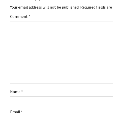
n
Your email address will not be published.
Required fields ar
a
Comment
*
v
i
g
a
t
i
o
Name
*
n
Email
*