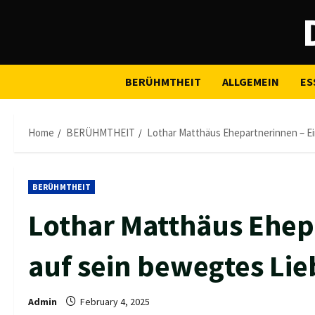
Skip
to
content
BERÜHMTHEIT
ALLGEMEIN
ES
Home
BERÜHMTHEIT
Lothar Matthäus Ehepartnerinnen – Ei
BERÜHMTHEIT
Lothar Matthäus Ehepa
auf sein bewegtes Li
Admin
February 4, 2025