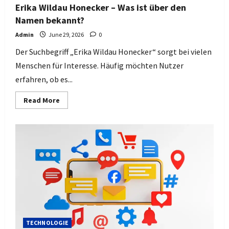
Erika Wildau Honecker – Was ist über den
Namen bekannt?
Admin
June 29, 2026
0
Der Suchbegriff „Erika Wildau Honecker“ sorgt bei vielen
Menschen für Interesse. Häufig möchten Nutzer
erfahren, ob es...
Read
Read More
more
about
Erika
Wildau
Honecker
–
Was
ist
über
den
Namen
bekannt?
TECHNOLOGIE