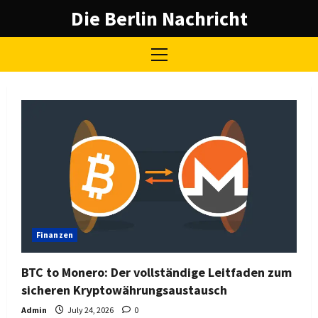
Skip
Die Berlin Nachricht
to
content
Primary
Menu
Blog
Finanzen
BTC to Monero: Der vollständige Leitfaden zum
sicheren Kryptowährungsaustausch
Admin
July 24, 2026
0