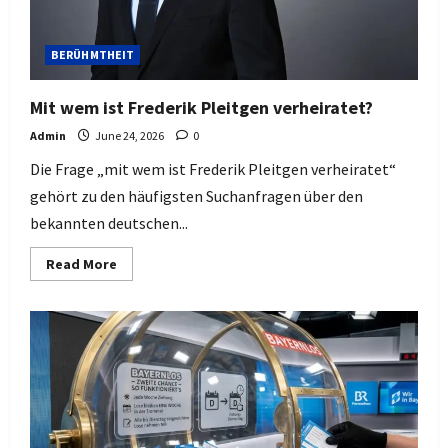
BERÜHMTHEIT
Mit wem ist Frederik Pleitgen verheiratet?
Admin
June 24, 2026
0
Die Frage „mit wem ist Frederik Pleitgen verheiratet“
gehört zu den häufigsten Suchanfragen über den
bekannten deutschen...
Read
Read More
more
about
Mit
wem
ist
Frederik
Pleitgen
verheiratet?