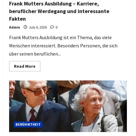
Frank Mutters Ausbildung – Karriere,
beruflicher Werdegang und interessante
Fakten
Admin
July 6, 2026
0
Frank Mutters Ausbildung ist ein Thema, das viele
Menschen interessiert. Besonders Personen, die sich
über seinen beruflichen...
Read
Read More
more
about
Frank
Mutters
Ausbildung
–
Karriere,
beruflicher
Werdegang
und
interessante
Fakten
BERÜHMTHEIT