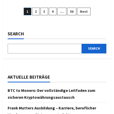
about
Montez
Freundin
Posts
1
2
3
4
…
56
Next
–
Alles
über
pagination
das
Liebesleben
des
SEARCH
deutschen
Rappers
SEARCH
AKTUELLE BEITRÄGE
BTC to Monero: Der vollständige Leitfaden zum
sicheren Kryptowährungsaustausch
Frank Mutters Ausbildung – Karriere, beruflicher