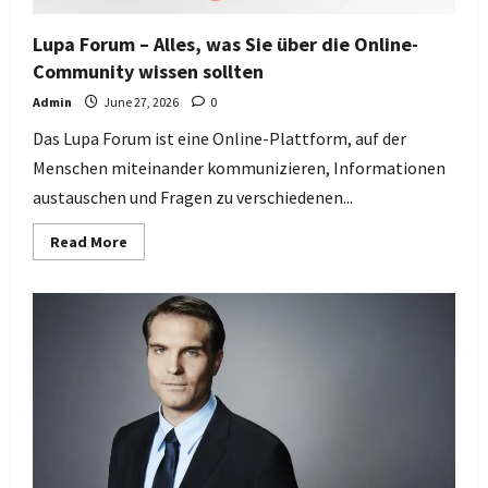
Lupa Forum – Alles, was Sie über die Online-
Community wissen sollten
Admin
June 27, 2026
0
Das Lupa Forum ist eine Online-Plattform, auf der
Menschen miteinander kommunizieren, Informationen
austauschen und Fragen zu verschiedenen...
Read
Read More
more
about
Lupa
Forum
–
Alles,
was
Sie
über
die
Online-
Community
wissen
sollten