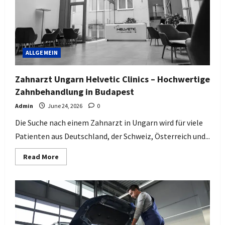
Trommel
ALLGEMEIN
Zahnarzt Ungarn Helvetic Clinics – Hochwertige
Zahnbehandlung in Budapest
Admin
June 24, 2026
0
Die Suche nach einem Zahnarzt in Ungarn wird für viele
Patienten aus Deutschland, der Schweiz, Österreich und...
Read
Read More
more
about
Zahnarzt
Ungarn
Helvetic
Clinics
–
Hochwertige
Zahnbehandlung