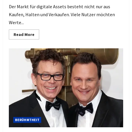
Der Markt für digitale Assets besteht nicht nur aus
Kaufen, Halten und Verkaufen. Viele Nutzer möchten
Werte...
Read
Read More
more
about
BTC
to
Monero:
Der
vollständige
Leitfaden
zum
sicheren
Kryptowährungsaustausch
BERÜHMTHEIT