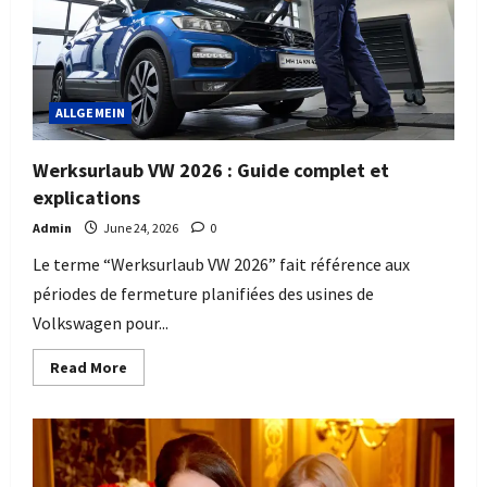
in
Budapest
ALLGEMEIN
Werksurlaub VW 2026 : Guide complet et
explications
Admin
June 24, 2026
0
Le terme “Werksurlaub VW 2026” fait référence aux
périodes de fermeture planifiées des usines de
Volkswagen pour...
Read
Read More
more
about
Werksurlaub
VW
2026
:
Guide