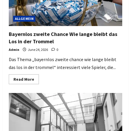
ALLGEMEIN
Bayernlos zweite Chance Wie lange bleibt das
Los in der Trommel
Admin
June 24, 2026
0
Das Thema „bayernlos zweite chance wie lange bleibt
das los in der trommel“ interessiert viele Spieler, die...
Read
Read More
more
about
Bayernlos
zweite
Chance
Wie
lange
bleibt
das
Los
in
der