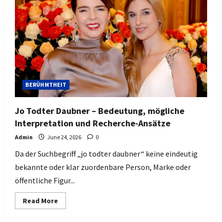
complet
et
explications
BERÜHMTHEIT
Jo Todter Daubner – Bedeutung, mögliche
Interpretation und Recherche-Ansätze
Admin
June 24, 2026
0
Da der Suchbegriff „jo todter daubner“ keine eindeutig
bekannte oder klar zuordenbare Person, Marke oder
öffentliche Figur...
Read
Read More
more
about
Jo