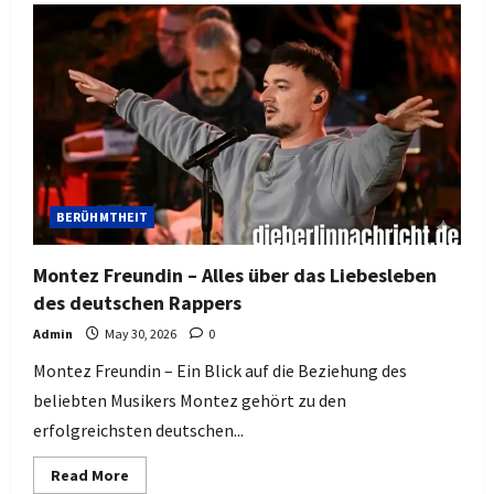
Todter
Daubner
–
Bedeutung,
mögliche
Interpretation
und
Recherche-
Ansätze
BERÜHMTHEIT
Montez Freundin – Alles über das Liebesleben
des deutschen Rappers
Admin
May 30, 2026
0
Montez Freundin – Ein Blick auf die Beziehung des
beliebten Musikers Montez gehört zu den
erfolgreichsten deutschen...
Read
Read More
more