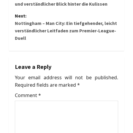
und verständlicher Blick hinter die Kulissen
s
Next:
t
Nottingham – Man City: Ein tiefgehender, leicht
verständlicher Leitfaden zum Premier-League-
n
Duell
a
v
Leave a Reply
i
Your email address will not be published.
g
Required fields are marked
*
a
Comment
*
t
i
o