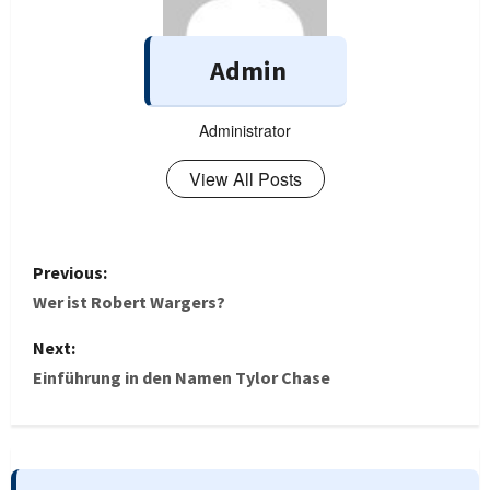
Admin
Administrator
View All Posts
P
Previous:
o
Wer ist Robert Wargers?
s
Next:
Einführung in den Namen Tylor Chase
t
n