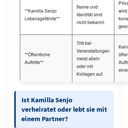
Priv
Name und
**Kamilla Senjo
wird
Identität sind
Lebensgefährte**
kon
nicht bekannt.
gesc
Tritt bei
Kei
Veranstaltungen
**Öffentliche
öffe
meist allein
Auftritte**
Auftr
oder mit
eine
Kollegen auf.
Ist Kamilla Senjo
verheiratet oder lebt sie mit
einem Partner?