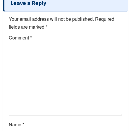
a
Leave a Reply
v
Your email address will not be published.
Required
i
fields are marked
*
g
Comment
*
a
t
i
o
n
Name
*