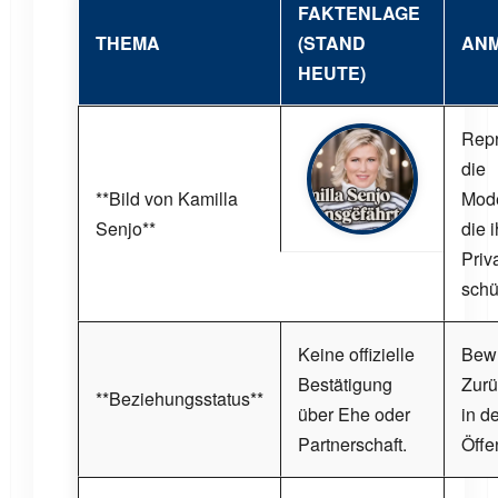
FAKTENLAGE
THEMA
(STAND
AN
HEUTE)
Repr
die
**Bild von Kamilla
Mode
Senjo**
die i
Priv
schü
Keine offizielle
Bew
Bestätigung
Zurü
**Beziehungsstatus**
über Ehe oder
in d
Partnerschaft.
Öffen