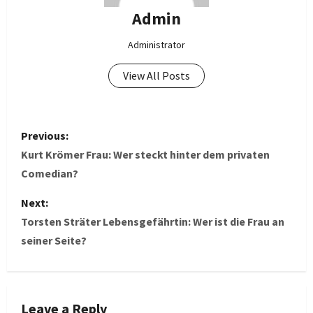
Admin
Administrator
View All Posts
P
Previous:
o
Kurt Krömer Frau: Wer steckt hinter dem privaten
Comedian?
s
Next:
t
Torsten Sträter Lebensgefährtin: Wer ist die Frau an
seiner Seite?
n
a
v
Leave a Reply