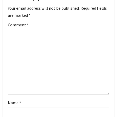
i
Your email address will not be published.
Required fields
are marked
*
g
Comment
*
a
t
i
o
n
Name
*