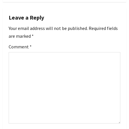
n
Leave a Reply
a
Your email address will not be published.
Required fields
v
are marked
*
i
Comment
*
g
a
t
i
o
n