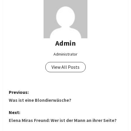
Admin
Administrator
View All Posts
P
Previous:
o
Was ist eine Blondierwäsche?
s
Next:
Elena Miras Freund: Wer ist der Mann an ihrer Seite?
t