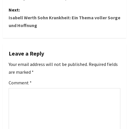
s
Next:
Isabell Werth Sohn Krankheit: Ein Thema voller Sorge
t
und Hoffnung
n
a
Leave a Reply
v
Your email address will not be published.
Required fields
i
are marked
*
g
Comment
*
a
t
i