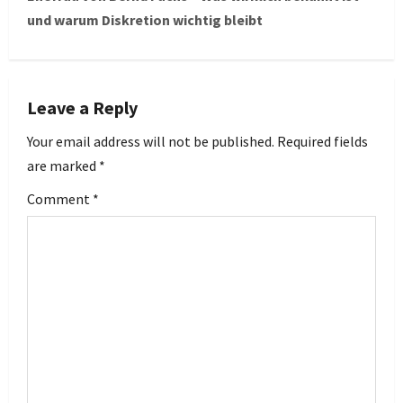
t
und warum Diskretion wichtig bleibt
n
a
Leave a Reply
v
Your email address will not be published.
Required fields
i
are marked
*
g
Comment
*
a
t
i
o
n