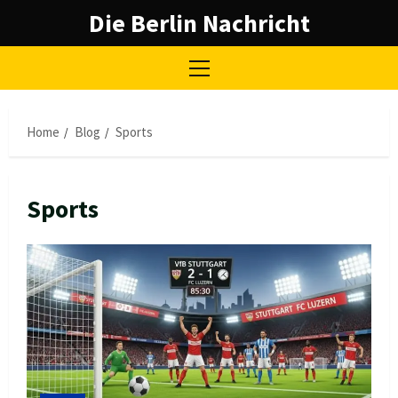
Skip
Die Berlin Nachricht
to
content
Primary
Menu
Home
Blog
Sports
Sports