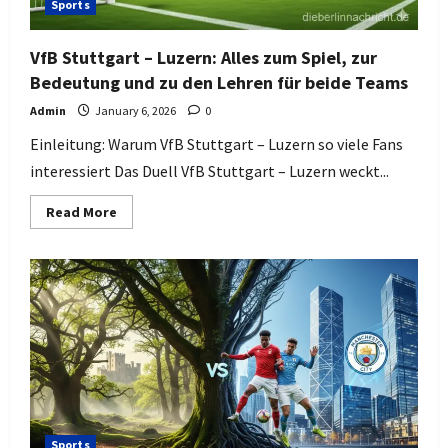
Sports
VfB Stuttgart – Luzern: Alles zum Spiel, zur
Bedeutung und zu den Lehren für beide Teams
Admin
January 6, 2026
0
Einleitung: Warum VfB Stuttgart – Luzern so viele Fans
interessiert Das Duell VfB Stuttgart – Luzern weckt...
Read
Read More
more
about
VfB
Stuttgart
–
Luzern:
Alles
zum
Spiel,
zur
Bedeutung
und
zu
den
Lehren
für
Sports