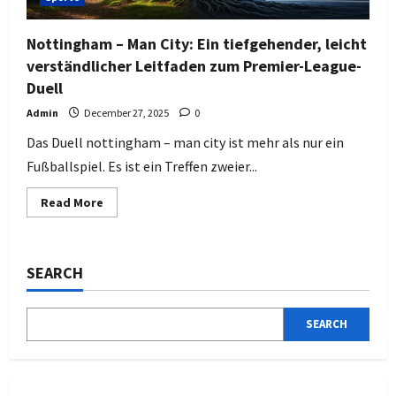
beide
Teams
Nottingham – Man City: Ein tiefgehender, leicht
verständlicher Leitfaden zum Premier-League-
Duell
Admin
December 27, 2025
0
Das Duell nottingham – man city ist mehr als nur ein
Fußballspiel. Es ist ein Treffen zweier...
Read
Read More
more
about
Nottingham
–
Man
SEARCH
City:
Ein
tiefgehender,
leicht
SEARCH
verständlicher
Leitfaden
zum
Premier-
League-
Duell