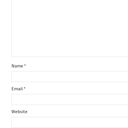
g
a
t
i
o
Name
*
n
Email
*
Website