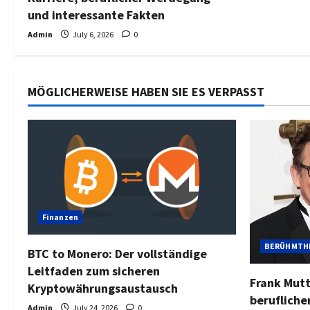
und interessante Fakten
Admin
July 6, 2026
0
MÖGLICHERWEISE HABEN SIE ES VERPASST
Finanzen
BERÜHMTH
BTC to Monero: Der vollständige
Leitfaden zum sicheren
Frank Mutt
Kryptowährungsaustausch
beruflich
Admin
July 24, 2026
0