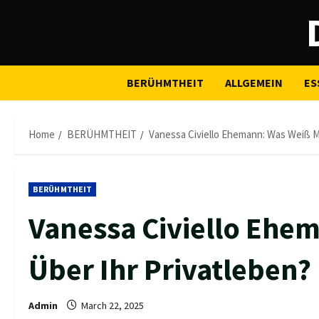
Skip
to
content
BERÜHMTHEIT
ALLGEMEIN
ES
Home
BERÜHMTHEIT
Vanessa Civiello Ehemann: Was Weiß M
BERÜHMTHEIT
Vanessa Civiello Ehe
Über Ihr Privatleben?
Admin
March 22, 2025