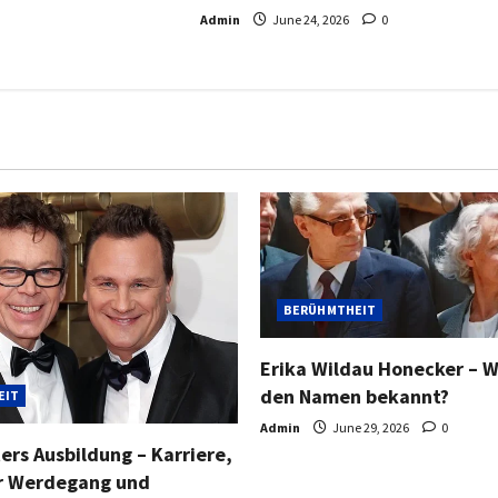
Admin
June 24, 2026
0
BERÜHMTHEIT
Erika Wildau Honecker – W
den Namen bekannt?
EIT
Admin
June 29, 2026
0
ers Ausbildung – Karriere,
er Werdegang und