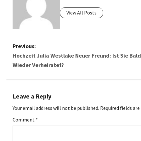
View All Posts
P
Previous:
Hochzeit Julia Westlake Neuer Freund: Ist Sie Bald
o
Wieder Verheiratet?
s
t
Leave a Reply
n
Your email address will not be published.
Required fields ar
a
Comment
*
v
i