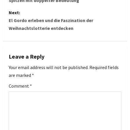
Spitzen mit doppelter Bedeutung
s
Next:
t
El Gordo erleben und die Faszination der
Weihnachtslotterie entdecken
n
a
v
Leave a Reply
i
Your email address will not be published.
Required fields
are marked
*
g
Comment
*
a
t
i
o