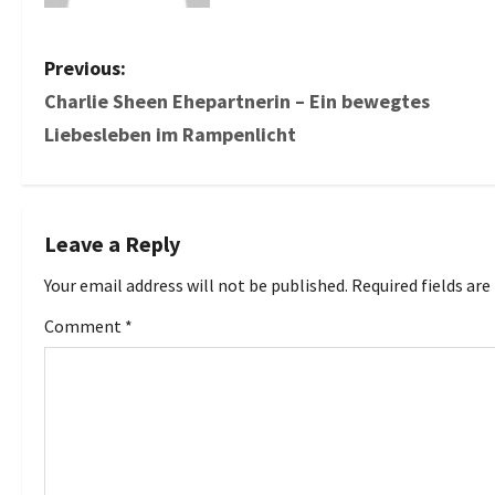
P
Previous:
Charlie Sheen Ehepartnerin – Ein bewegtes
o
Liebesleben im Rampenlicht
s
t
Leave a Reply
n
Your email address will not be published.
Required fields ar
a
Comment
*
v
i
g
a