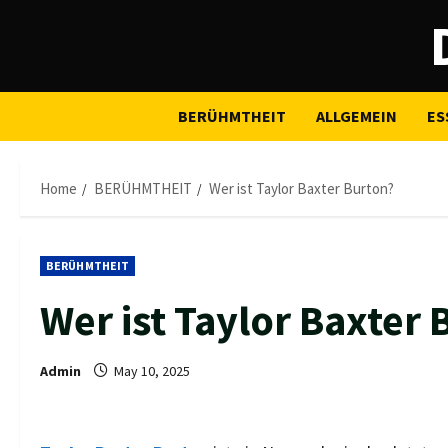
Skip
to
content
BERÜHMTHEIT
ALLGEMEIN
ES
Home
BERÜHMTHEIT
Wer ist Taylor Baxter Burton?
BERÜHMTHEIT
Wer ist Taylor Baxter
Admin
May 10, 2025