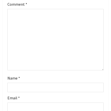
g
Comment
*
a
t
i
o
n
Name
*
Email
*