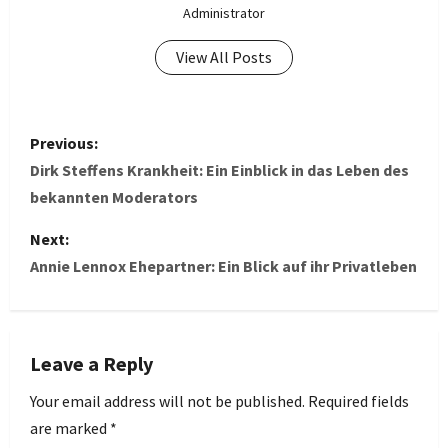
Administrator
View All Posts
P
Previous:
o
Dirk Steffens Krankheit: Ein Einblick in das Leben des
bekannten Moderators
s
Next:
t
Annie Lennox Ehepartner: Ein Blick auf ihr Privatleben
n
a
Leave a Reply
v
Your email address will not be published.
Required fields
i
are marked
*