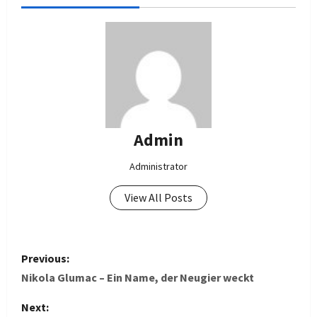
Admin
Administrator
View All Posts
P
Previous:
o
Nikola Glumac – Ein Name, der Neugier weckt
s
Next: