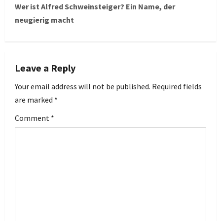
Wer ist Alfred Schweinsteiger? Ein Name, der
t
neugierig macht
n
a
Leave a Reply
v
Your email address will not be published.
Required fields
i
are marked
*
g
Comment
*
a
t
i
o