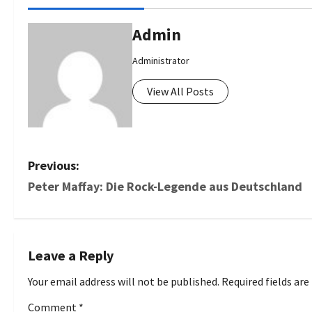
Admin
Administrator
View All Posts
P
Previous:
Peter Maffay: Die Rock-Legende aus Deutschland
o
s
t
Leave a Reply
n
Your email address will not be published.
Required fields ar
Comment
*