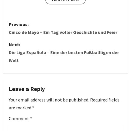
P
Previous:
o
Cinco de Mayo – Ein Tag voller Geschichte und Feier
s
Next:
Die Liga Española – Eine der besten Fußballligen der
t
Welt
n
a
Leave a Reply
v
Your email address will not be published.
Required fields
i
are marked
*
g
Comment
*