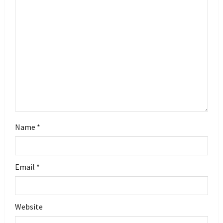
a
t
i
o
n
Name
*
Email
*
Website