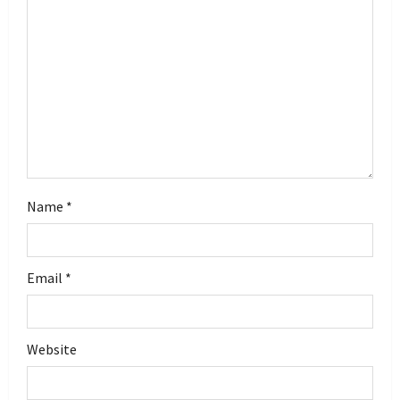
i
o
n
Name
*
Email
*
Website