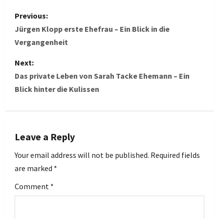
P
Previous:
o
Jürgen Klopp erste Ehefrau – Ein Blick in die
Vergangenheit
s
Next:
t
Das private Leben von Sarah Tacke Ehemann – Ein
Blick hinter die Kulissen
n
a
v
Leave a Reply
i
Your email address will not be published.
Required fields
are marked
*
g
Comment
*
a
t