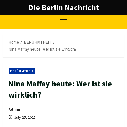
Skip
Die Berlin Nachricht
to
content
Primary
Menu
Home
BERÜHMTHEIT
Nina Maffay heute: Wer ist sie wirklich?
BERÜHMTHEIT
Nina Maffay heute: Wer ist sie
wirklich?
Admin
July 25, 2025