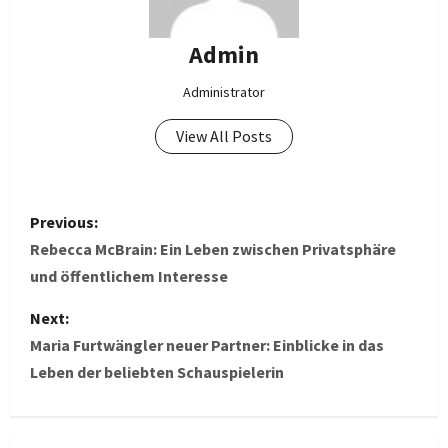
Admin
Administrator
View All Posts
P
Previous:
o
Rebecca McBrain: Ein Leben zwischen Privatsphäre
und öffentlichem Interesse
s
Next:
t
Maria Furtwängler neuer Partner: Einblicke in das
Leben der beliebten Schauspielerin
n
a