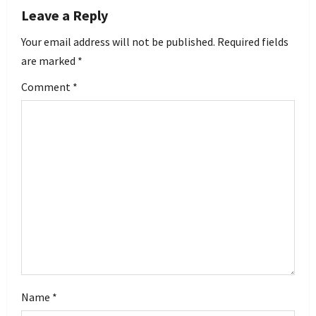
v
Leave a Reply
i
Your email address will not be published.
Required fields
are marked
*
g
Comment
*
a
t
i
o
n
Name
*