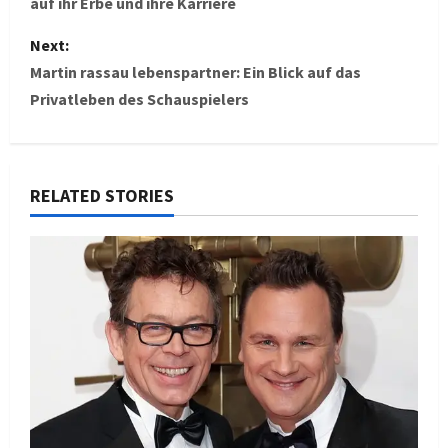
auf ihr Erbe und ihre Karriere
s
Next:
t
Martin rassau lebenspartner: Ein Blick auf das
Privatleben des Schauspielers
n
a
v
RELATED STORIES
i
g
a
t
i
o