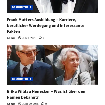
n
BERÜHMTHEIT
Frank Mutters Ausbildung – Karriere,
beruflicher Werdegang und interessante
Fakten
Admin
July 6, 2026
0
BERÜHMTHEIT
Erika Wildau Honecker – Was ist über den
Namen bekannt?
Admin
June 29, 2026
0