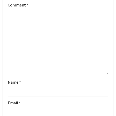
Comment
*
a
t
i
o
n
Name
*
Email
*