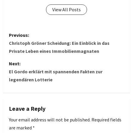
View All Posts
P
Previous:
o
Christoph Gröner Scheidung: Ein Einblick in das
Private Leben eines Immobilienmagnaten
s
Next:
t
El Gordo erklärt mit spannenden Fakten zur
legendären Lotterie
n
a
v
Leave a Reply
i
Your email address will not be published.
Required fields
are marked
*
g