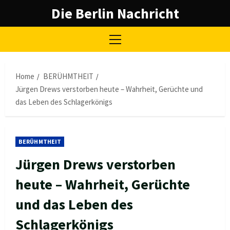
Skip
Die Berlin Nachricht
to
content
Primary
Menu
Home
BERÜHMTHEIT
Jürgen Drews verstorben heute – Wahrheit, Gerüchte und
das Leben des Schlagerkönigs
BERÜHMTHEIT
Jürgen Drews verstorben
heute – Wahrheit, Gerüchte
und das Leben des
Schlagerkönigs