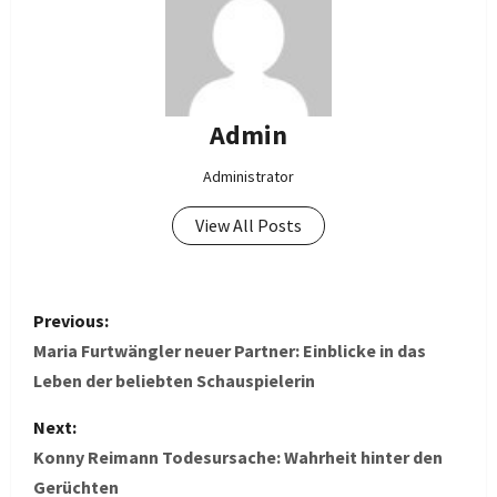
Admin
Administrator
View All Posts
P
Previous:
o
Maria Furtwängler neuer Partner: Einblicke in das
Leben der beliebten Schauspielerin
s
Next:
t
Konny Reimann Todesursache: Wahrheit hinter den
Gerüchten