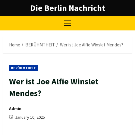
Skip
Die Berlin Nachricht
to
content
Primary
Menu
Home
BERÜHMTHEIT
Wer ist Joe Alfie Winslet Mendes?
BERÜHMTHEIT
Wer ist Joe Alfie Winslet
Mendes?
Admin
January 10, 2025