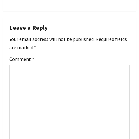
n
a
v
Leave a Reply
i
Your email address will not be published.
Required fields
are marked
*
g
Comment
*
a
t
i
o
n