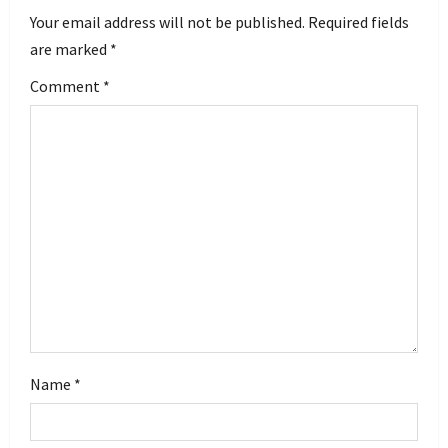
v
Your email address will not be published.
Required fields
i
are marked
*
g
Comment
*
a
t
i
o
n
Name
*