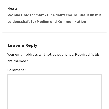
s
Next:
t
Yvonne Goldschmidt – Eine deutsche Journalistin mit
Leidenschaft für Medien und Kommunikation
n
a
v
Leave a Reply
i
Your email address will not be published.
Required fields
are marked
*
g
Comment
*
a
t
i
o