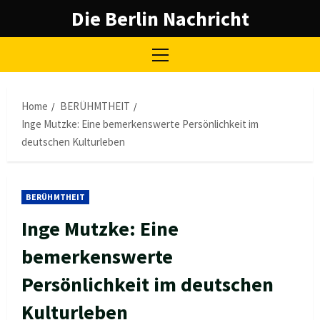
Skip
Die Berlin Nachricht
to
content
Primary
Menu
Home
BERÜHMTHEIT
Inge Mutzke: Eine bemerkenswerte Persönlichkeit im
deutschen Kulturleben
BERÜHMTHEIT
Inge Mutzke: Eine
bemerkenswerte
Persönlichkeit im deutschen
Kulturleben