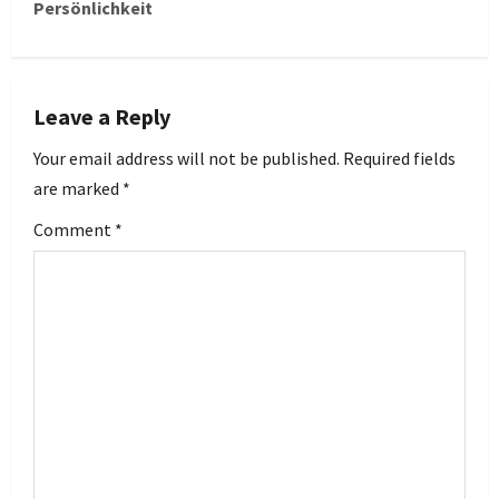
t
Persönlichkeit
n
a
Leave a Reply
v
Your email address will not be published.
Required fields
i
are marked
*
g
Comment
*
a
t
i
o
n