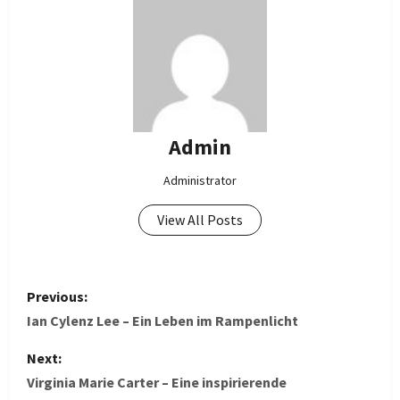
Admin
Administrator
View All Posts
P
Previous:
o
Ian Cylenz Lee – Ein Leben im Rampenlicht
s
Next:
Virginia Marie Carter – Eine inspirierende