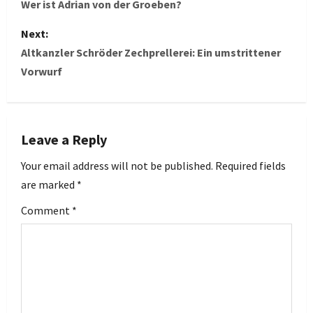
o
Wer ist Adrian von der Groeben?
s
Next:
Altkanzler Schröder Zechprellerei: Ein umstrittener
t
Vorwurf
n
a
Leave a Reply
v
Your email address will not be published.
Required fields
i
are marked
*
g
Comment
*
a
t
i