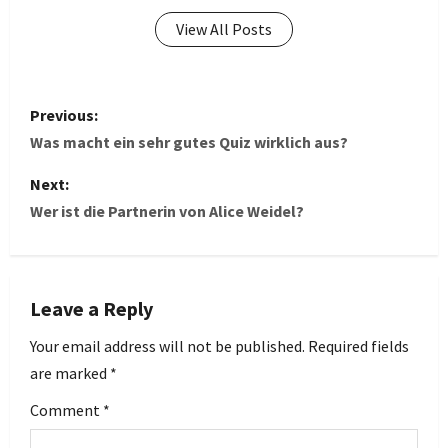
View All Posts
P
Previous:
o
Was macht ein sehr gutes Quiz wirklich aus?
s
Next:
Wer ist die Partnerin von Alice Weidel?
t
n
Leave a Reply
a
Your email address will not be published.
Required fields
v
are marked
*
i
Comment
*
g