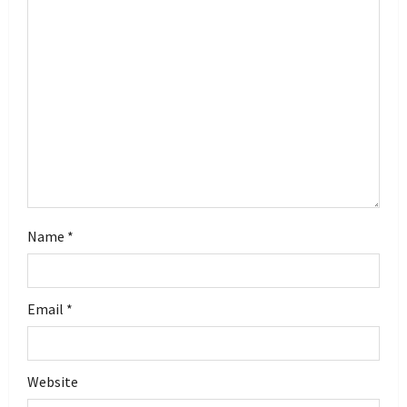
a
t
i
o
n
Name
*
Email
*
Website