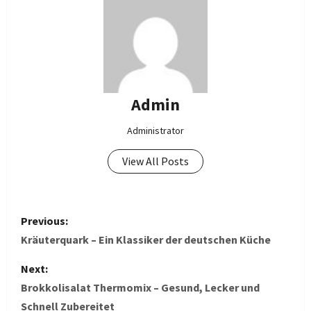
Admin
Administrator
View All Posts
P
Previous:
o
Kräuterquark – Ein Klassiker der deutschen Küche
s
Next:
Brokkolisalat Thermomix – Gesund, Lecker und
t
Schnell Zubereitet