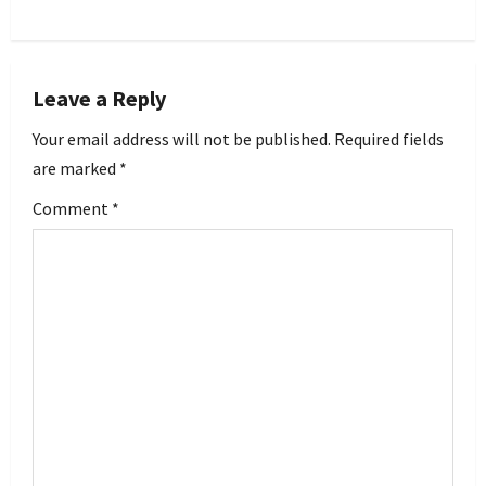
n
a
Leave a Reply
v
Your email address will not be published.
Required fields
i
are marked
*
g
Comment
*
a
t
i
o
n