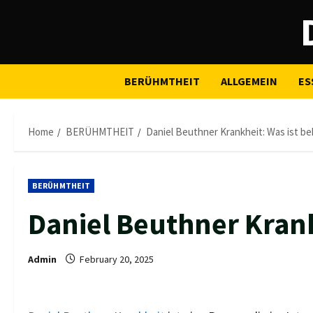
Skip
to
content
BERÜHMTHEIT
ALLGEMEIN
ES
Home
BERÜHMTHEIT
Daniel Beuthner Krankheit: Was ist b
BERÜHMTHEIT
Daniel Beuthner Krank
Admin
February 20, 2025