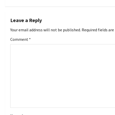
s
t
Leave a Reply
n
Your email address will not be published.
Required fields ar
a
Comment
*
v
i
g
a
t
i
o