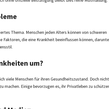
ch ohne offizielle Bestätigung bleibt dies reine Mutmaßung.
bleme
kutiertes Thema. Menschen jeden Alters können von schweren
le Faktoren, die eine Krankheit beeinflussen können, darunte
nsstil.
ankheiten um?
ich viele Menschen für ihren Gesundheitszustand. Doch nicht
 zu machen. Einige bevorzugen es, ihr Privatleben zu schütze