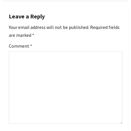
a
Leave a Reply
v
Your email address will not be published.
Required fields
i
are marked
*
g
Comment
*
a
t
i
o
n