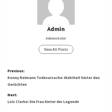
Admin
Administrator
View All Posts
P
Previous:
o
Konny Reimann Todesursache: Wahrheit hinter den
Gerüchten
s
Next:
t
Lois Clarke: Die Frau hinter der Legende
n