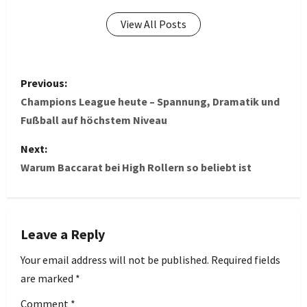
View All Posts
P
Previous:
o
Champions League heute – Spannung, Dramatik und
Fußball auf höchstem Niveau
s
Next:
t
Warum Baccarat bei High Rollern so beliebt ist
n
a
Leave a Reply
v
Your email address will not be published.
Required fields
i
are marked
*
Comment
*