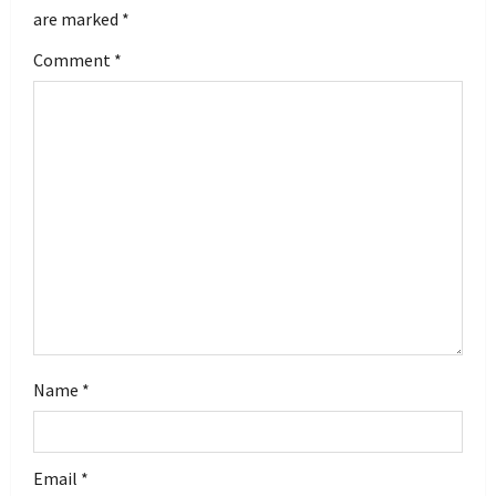
i
are marked
*
g
Comment
*
a
t
i
o
n
Name
*
Email
*