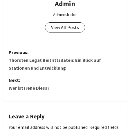
Admin
Administrator
View All Posts
P
Previous:
o
Thorsten Legat Beitrittsdaten: Ein Blick auf
Stationen und Entwicklung
s
Next:
t
Wer ist Irene Diess?
n
a
Leave a Reply
v
Your email address will not be published.
Required fields