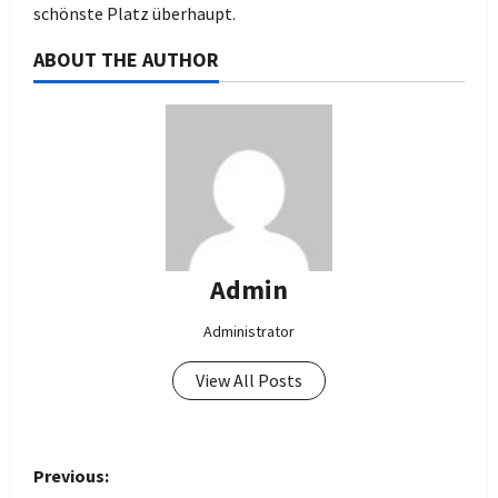
schönste Platz überhaupt.
ABOUT THE AUTHOR
Admin
Administrator
View All Posts
P
Previous: