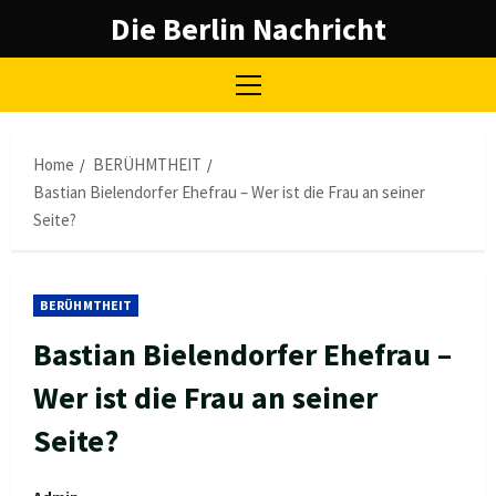
Skip
Die Berlin Nachricht
to
content
Primary
Menu
Home
BERÜHMTHEIT
Bastian Bielendorfer Ehefrau – Wer ist die Frau an seiner
Seite?
BERÜHMTHEIT
Bastian Bielendorfer Ehefrau –
Wer ist die Frau an seiner
Seite?