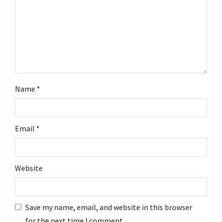
o
n
Name
*
Email
*
Website
Save my name, email, and website in this browser
for the next time I comment.