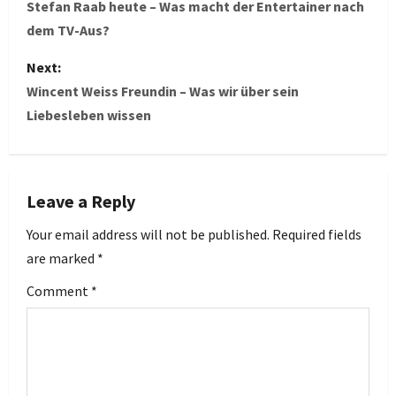
o
Stefan Raab heute – Was macht der Entertainer nach
dem TV-Aus?
s
Next:
t
Wincent Weiss Freundin – Was wir über sein
Liebesleben wissen
n
a
v
Leave a Reply
i
Your email address will not be published.
Required fields
are marked
*
g
Comment
*
a
t
i