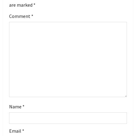
are marked
*
g
Comment
*
a
t
i
o
n
Name
*
Email
*