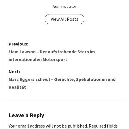
Administrator
View All Posts
P
Previous:
o
Liam Lawson – Der aufstrebende Stern im
internationalen Motorsport
s
Next:
t
Marc Eggers schwul – Gerüchte, Spekulationen und
Realität
n
a
v
Leave a Reply
i
Your email address will not be published.
Required fields