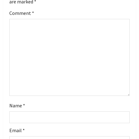
are marked
*
g
Comment
*
a
t
i
o
n
Name
*
Email
*