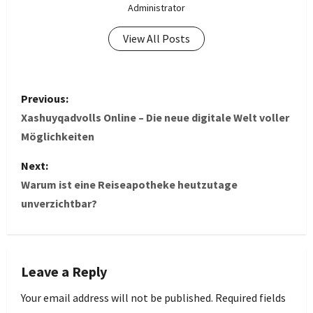
Administrator
View All Posts
P
Previous:
o
Xashuyqadvolls Online – Die neue digitale Welt voller
Möglichkeiten
s
Next:
t
Warum ist eine Reiseapotheke heutzutage
unverzichtbar?
n
a
v
Leave a Reply
i
Your email address will not be published.
Required fields