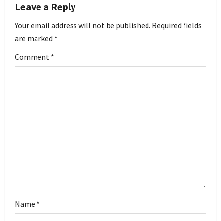
Leave a Reply
v
Your email address will not be published.
Required fields
i
are marked
*
g
Comment
*
a
t
i
o
n
Name
*