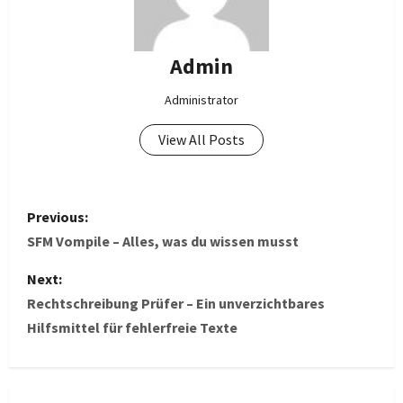
Admin
Administrator
View All Posts
P
Previous:
o
SFM Vompile – Alles, was du wissen musst
s
Next:
Rechtschreibung Prüfer – Ein unverzichtbares
t
Hilfsmittel für fehlerfreie Texte
n
a