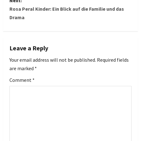
Next:
t
Rosa Peral Kinder: Ein Blick auf die Familie und das
Drama
n
a
v
Leave a Reply
i
Your email address will not be published.
Required fields
are marked
*
g
Comment
*
a
t
i
o
n