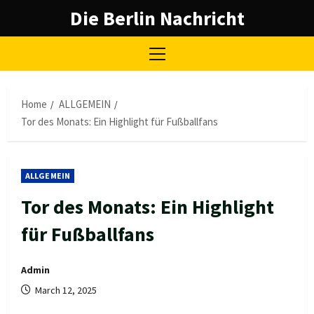
Skip
Die Berlin Nachricht
to
content
Primary
Menu
Home
ALLGEMEIN
Tor des Monats: Ein Highlight für Fußballfans
ALLGEMEIN
Tor des Monats: Ein Highlight
für Fußballfans
Admin
March 12, 2025