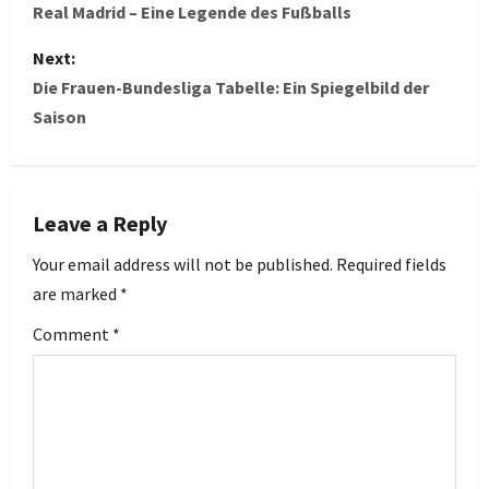
o
Real Madrid – Eine Legende des Fußballs
s
Next:
Die Frauen-Bundesliga Tabelle: Ein Spiegelbild der
t
Saison
n
a
Leave a Reply
v
Your email address will not be published.
Required fields
i
are marked
*
g
Comment
*
a
t
i