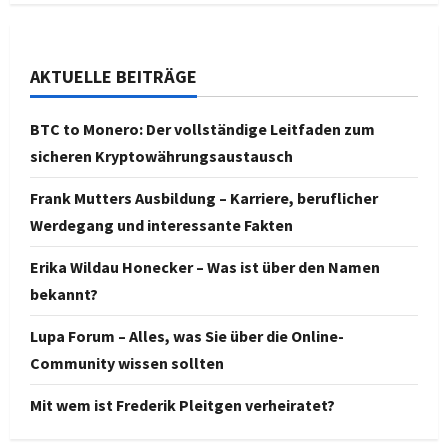
AKTUELLE BEITRÄGE
BTC to Monero: Der vollständige Leitfaden zum
sicheren Kryptowährungsaustausch
Frank Mutters Ausbildung – Karriere, beruflicher
Werdegang und interessante Fakten
Erika Wildau Honecker – Was ist über den Namen
bekannt?
Lupa Forum – Alles, was Sie über die Online-
Community wissen sollten
Mit wem ist Frederik Pleitgen verheiratet?