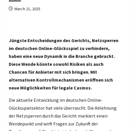
Admin
March 21, 2025
Jüngste Entscheidungen des Gerichts, Netzsperren
im deutschen Online-Glücksspiel zu verhindern,
haben eine neue Dynamik in die Branche gebracht.
Diese Wende könnte sowohl Risiken als auch
Chancen für Anbieter mit sich bringen. Mit
alternativen Kontrollmechanismen eröffnen sich
neue Möglichkeiten für legale Casinos.
Die aktuelle Entwicklung im deutschen Online-
Glücksspielsektor hat viele überrascht. Die Ablehnung
der Netzsperren durch das Gericht markiert einen
Wendepunkt und wirft Fragen zur Zukunft der