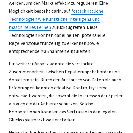
werden, um den Markt effektiv zu regulieren. Eine
Möglichkeit besteht darin, auf
fortschrittliche
Technologien wie Künstliche Intelligenz und
maschinelles Lernen
zurückzugreifen. Diese
Technologien können dabei helfen, potenzielle
Regelverstöße frühzeitig zu erkennen sowie
entsprechende Maßnahmen einzuleiten.
Ein weiterer Ansatz könnte die verstärkte
Zusammenarbeit zwischen Regulierungsbehörden und
Anbietern sein. Durch den Austausch von Daten als auch
Erfahrungen könnten effektive Kontrollsysteme
entwickelt werden, die sowohl die Interessen der Spieler
als auch die der Anbieter schützen. Solche
Kooperationen könnten das Vertrauen in den legalen
Glücksspielmarkt weiter stärken.
Neben technologischen Lösungen könnten auch soziale