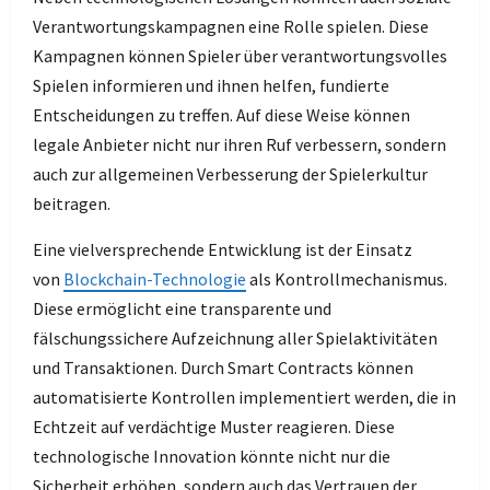
Verantwortungskampagnen eine Rolle spielen. Diese
Kampagnen können Spieler über verantwortungsvolles
Spielen informieren und ihnen helfen, fundierte
Entscheidungen zu treffen. Auf diese Weise können
legale Anbieter nicht nur ihren Ruf verbessern, sondern
auch zur allgemeinen Verbesserung der Spielerkultur
beitragen.
Eine vielversprechende Entwicklung ist der Einsatz
von
Blockchain-Technologie
als Kontrollmechanismus.
Diese ermöglicht eine transparente und
fälschungssichere Aufzeichnung aller Spielaktivitäten
und Transaktionen. Durch Smart Contracts können
automatisierte Kontrollen implementiert werden, die in
Echtzeit auf verdächtige Muster reagieren. Diese
technologische Innovation könnte nicht nur die
Sicherheit erhöhen, sondern auch das Vertrauen der