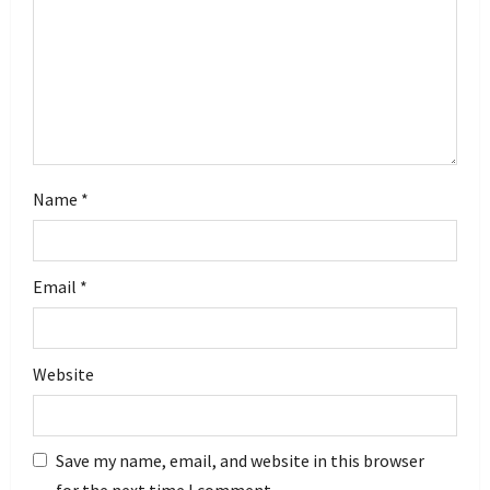
i
o
n
Name
*
Email
*
Website
Save my name, email, and website in this browser