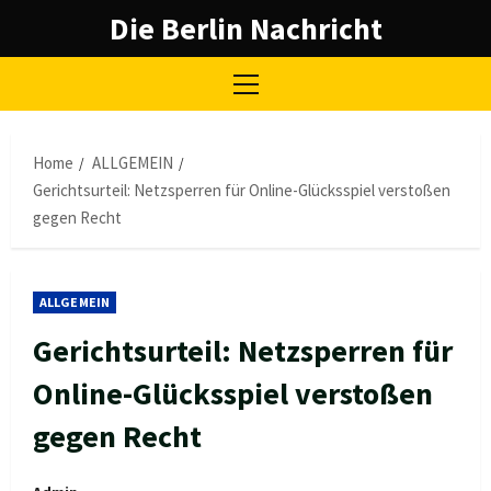
Skip
Die Berlin Nachricht
to
content
Primary
Menu
Home
ALLGEMEIN
Gerichtsurteil: Netzsperren für Online-Glücksspiel verstoßen
gegen Recht
ALLGEMEIN
Gerichtsurteil: Netzsperren für
Online-Glücksspiel verstoßen
gegen Recht