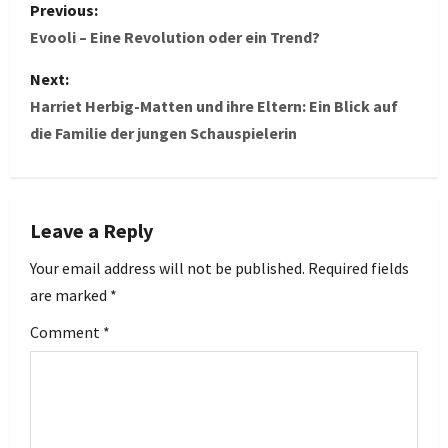
P
Previous:
o
Evooli – Eine Revolution oder ein Trend?
s
Next:
Harriet Herbig-Matten und ihre Eltern: Ein Blick auf
t
die Familie der jungen Schauspielerin
n
a
Leave a Reply
v
Your email address will not be published.
Required fields
i
are marked
*
g
Comment
*
a
t