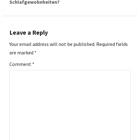
Schlafgewohnheiten?
n
a
v
Leave a Reply
i
Your email address will not be published.
Required fields
are marked
*
g
Comment
*
a
t
i
o
n