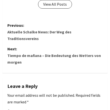
View All Posts
P
Previous:
o
Aktuelle Schalke News: Der Weg des
Traditionsvereins
s
Next:
t
Tiempo de mañana – Die Bedeutung des Wetters von
morgen
n
a
v
Leave a Reply
i
Your email address will not be published.
Required fields
are marked
*
g