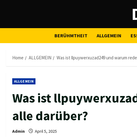
Skip
to
content
BERÜHMTHEIT
ALLGEMEIN
ES
Home
ALLGEMEIN
Was ist llpuywerxuzad249 und warum reden
ALLGEMEIN
Was ist llpuywerxuz
alle darüber?
Admin
April 5, 2025