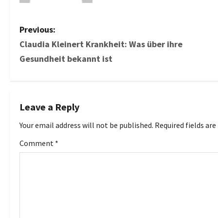
P
Previous:
Claudia Kleinert Krankheit: Was über ihre
o
Gesundheit bekannt ist
s
t
Leave a Reply
n
Your email address will not be published.
Required fields ar
a
Comment
*
v
i
g
a