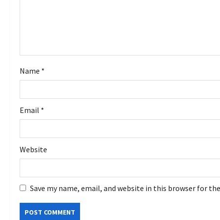
t
i
o
Name
*
n
Email
*
Website
Save my name, email, and website in this browser for th