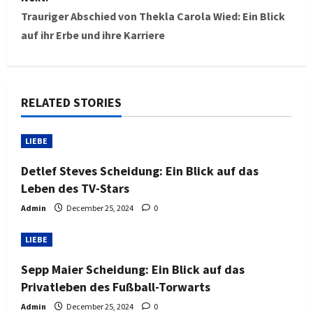
t
Trauriger Abschied von Thekla Carola Wied: Ein Blick
auf ihr Erbe und ihre Karriere
n
a
v
RELATED STORIES
i
LIEBE
g
Detlef Steves Scheidung: Ein Blick auf das
a
Leben des TV-Stars
Admin
December 25, 2024
0
t
i
LIEBE
Sepp Maier Scheidung: Ein Blick auf das
o
Privatleben des Fußball-Torwarts
n
Admin
December 25, 2024
0