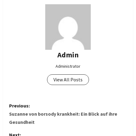
Admin
Administrator
View All Posts
P
Previous:
o
Suzanne von borsody krankheit: Ein Blick auf ihre
Gesundheit
s
Next: