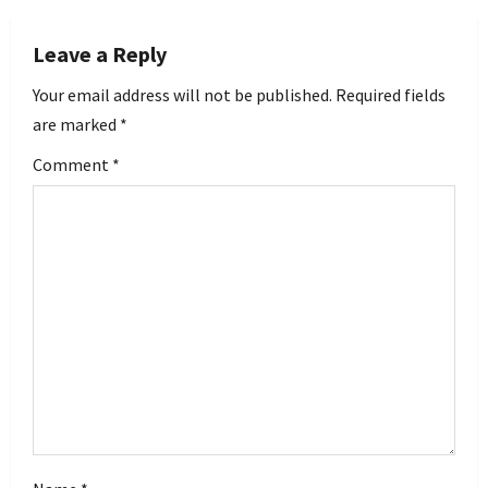
a
v
Leave a Reply
i
Your email address will not be published.
Required fields
are marked
*
g
Comment
*
a
t
i
o
n