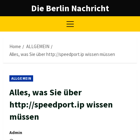
Skip
Die Berlin Nachricht
to
content
Primary
Menu
Home
ALLGEMEIN
Alles, was Sie über http://speedport.ip wissen müssen
ALLGEMEIN
Alles, was Sie über
http://speedport.ip wissen
müssen
Admin